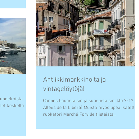
Antiikkimarkkinoita ja
vintagelöytöjä!
tunnelmista.
Cannes Lauantaisin ja sunnuntaisin, klo 7-17:30.
olet keskellä
Allées de la Liberté Muista myös upea, katettu
ruokatori Marché Forville tiistaista...