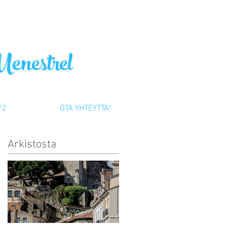
Menestrel
F2
OTA YHTEYTTÄ!
Arkistosta