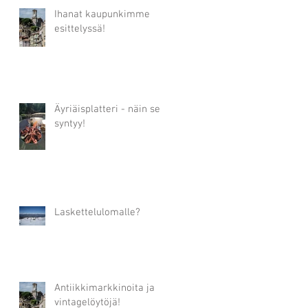
Ihanat kaupunkimme
esittelyssä!
Äyriäisplatteri - näin se
syntyy!
Laskettelulomalle?
Antiikkimarkkinoita ja
vintagelöytöjä!