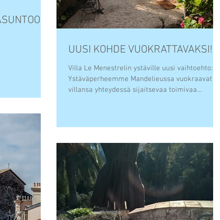
 ASUNTOON
UUSI KOHDE VUOKRATTAVAKSI!
Villa Le Menestrelin ystäville uusi vaihtoehto:
Ystäväperheemme Mandelieussa vuokraavat
villansa yhteydessä sijaitsevaa toimivaa
kaksiota...