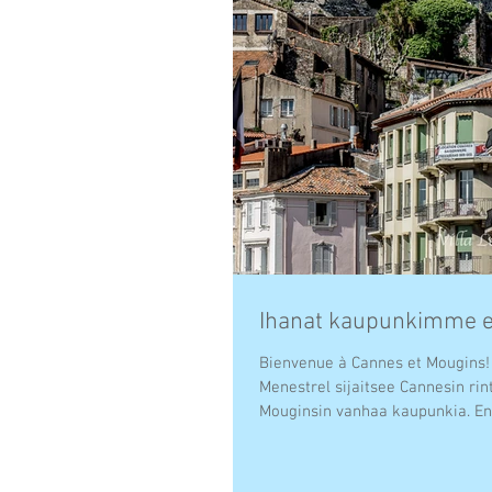
Ihanat kaupunkimme es
Bienvenue à Cannes et Mougins! Villa L
Menestrel sijaitsee Cannesin rinte
Mougins