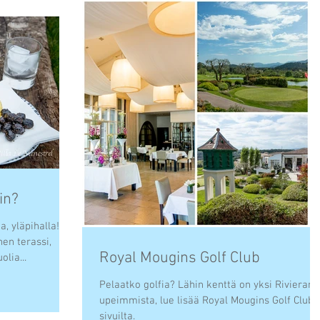
in?
a, yläpihalla!
nen terassi,
Royal Mougins Golf Club
lia...
Pelaatko golfia? Lähin kenttä on yksi Rivieran
upeimmista, lue lisää Royal Mougins Golf Clubi
sivuilta.