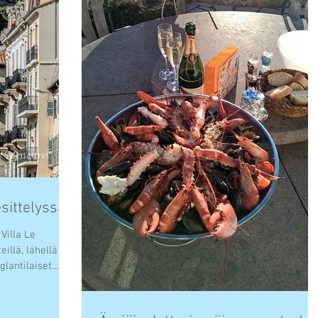
ittelyssä!
e
illä, lähellä
in vanhaa kaupunkia. Englantilaiset...