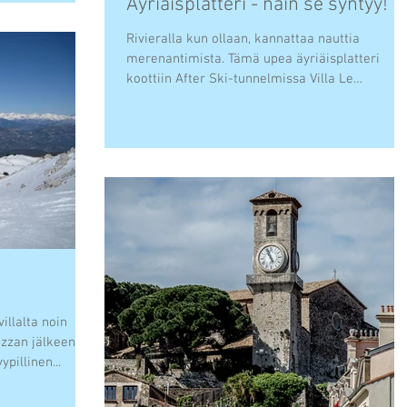
Äyriäisplatteri - näin se syntyy!
Rivieralla kun ollaan, kannattaa nauttia
merenantimista. Tämä upea äyriäisplatteri
koottiin After Ski-tunnelmissa Villa Le
Menestrelin...
illalta noin
izzan jälkeen
ypillinen...