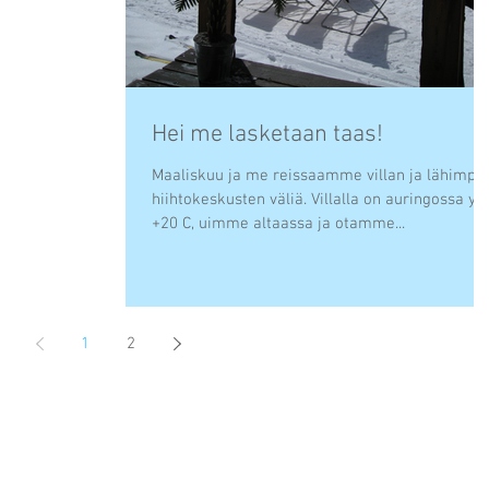
Hei me lasketaan taas!
Maaliskuu ja me reissaamme villan ja lähimpi
hiihtokeskusten väliä. Villalla on auringossa yli
+20 C, uimme altaassa ja otamme...
1
2