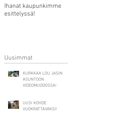
Ihanat kaupunkimme
Äyriäisplatteri - näin s
esittelyssä!
syntyy!
Uusimmat
KURKKAA LOU JASIN
ASUNTOON
VIDEOMUODOSSA!
UUSI KOHDE
VUOKRATTAVAKSI!