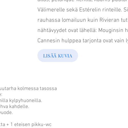
Välimerelle sekä Estérelin rinteille. S
rauhassa lomailuun kuin Rivieran tutk
nähtävyydet ovat lähellä: Mouginsin h
Cannesin hulppea tarjonta ovat vain 
LISÄÄ KUVIA
puutarha kolmessa tasossa
e:
lla kylpyhuoneilla.
ohva kahdelle.
vuode.
ta + 1 eteisen pikku-wc