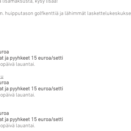
 lisämaksusta, kysy lisää!
m. huipputason golfkenttiä ja lähimmät laskettelukeskukset
uroa
t ja pyyhkeet 15 euroa/setti
topäivä lauantai.
uu
uroa
t ja pyyhkeet 15 euroa/setti
topäivä lauantai.
uroa
t ja pyyhkeet 15 euroa/setti
topäivä lauantai.