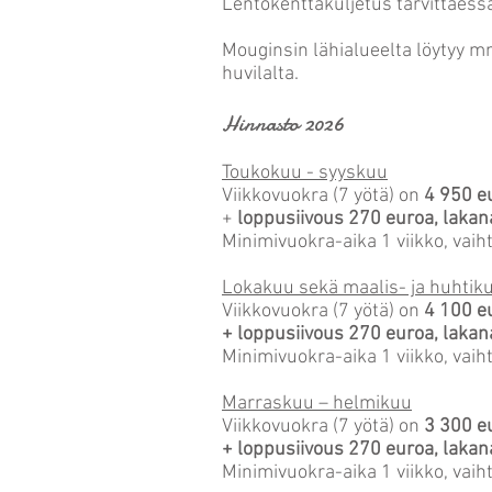
Lentokenttäkuljetus tarvittaessa
Mouginsin lähialueelta löytyy m
huvilalta.
Hinnasto 2026
Toukokuu - syyskuu
Viikkovuokra (7 yötä) on
4 950 e
+
loppusiivous 270 euroa, lakana
Minimivuokra-aika 1 viikko, vaih
Lokakuu sekä maalis- ja huhtik
Viikkovuokra (7 yötä) on
4 100 e
+ loppusiivous 270 euroa, lakana
Minimivuokra-aika 1 viikko, vaih
Marraskuu – helmikuu
Viikkovuokra (7 yötä) on
3 300 e
+ loppusiivous 270
euroa, lakana
Minimivuokra-aika 1 viikko, vaih