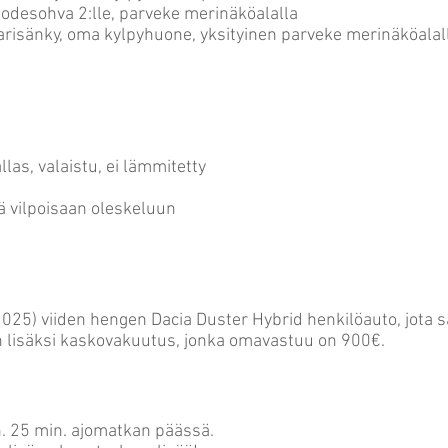
uodesohva 2:lle, parveke merinäköalalla
isänky, oma kylpyhuone, yksityinen parveke merinäköalal
las, valaistu, ei lämmitetty
ä vilpoisaan oleskeluun
2025) viiden hengen Dacia Duster Hybrid henkilöauto, jota sa
 lisäksi kaskovakuutus, jonka omavastuu on 900€.
n. 25 min. ajomatkan päässä.