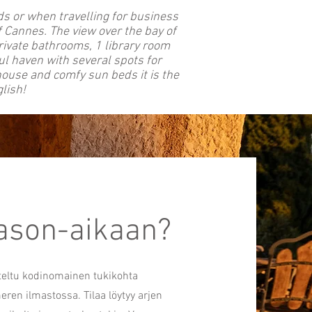
nds or when travelling for business
 Cannes. The view over the bay of
ivate bathrooms, 1 library room
ul haven with several spots for
house and comfy sun beds it is the
lish!
eason-aikaan?
steltu kodinomainen tukikohta
en ilmastossa. Tilaa löytyy arjen