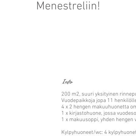
Menestreliin!
Info
200 m2, suuri yksityinen rinne
Vuodepaikkoja jopa 11 henkilöll
4 x 2 hengen makuuhuonetta omi
1 x kirjastohuone, jossa vuodes
1 x makuusoppi, yhden hengen 
Kylpyhuoneet/wc: 4 kylpyhuonet