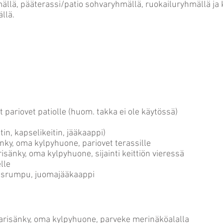
mällä, pääterassi/patio sohvaryhmällä, ruokailuryhmällä ja k
ällä.
 pariovet patiolle (huom. takka ei ole käytössä)
itin, kapselikeitin, jääkaappi)
ky, oma kylpyhuone, pariovet terassille
änky, oma kylpyhuone, sijainti keittiön vieressä
lle
ausrumpu, juomajääkaappi
risänky, oma kylpyhuone, parveke merinäköalalla