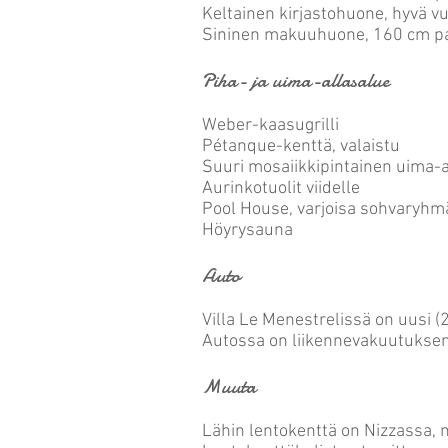
Keltainen kirjastohuone, hyvä v
Sininen makuuhuone, 160 cm par
Piha- ja uima-allasalue
Weber-kaasugrilli
Pétanque-kenttä, valaistu
Suuri mosaiikkipintainen uima-al
Aurinkotuolit viidelle
Pool House, varjoisa sohvaryhm
Höyrysauna
Auto
Villa Le Menestrelissä on uusi (
Autossa on liikennevakuutuksen
Muuta
Lähin lentokenttä on Nizzassa, 