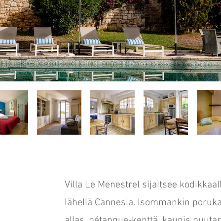
Villa Le Menestrel sijaitsee kodikkaal
lähellä Cannesia. Isommankin poruk
allas, pétanque-kenttä, kaunis puutar