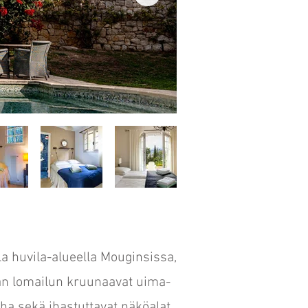
la huvila-alueella Mouginsissa,
an lomailun kruunaavat uima-
ha sekä ihastuttavat näköalat