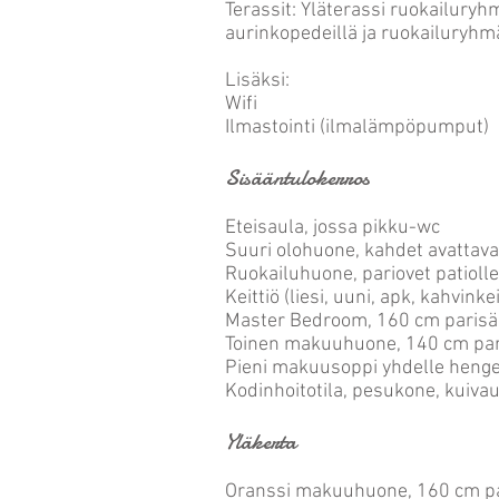
Terassit: Yläterassi ruokailuryh
aurinkopedeillä ja ruokailuryhm
Lisäksi:
Wifi
Ilmastointi (ilmalämpöpumput)
Sisääntulokerros
Eteisaula, jossa pikku-wc
Suuri olohuone, kahdet avattavat
Ruokailuhuone, pariovet patiolle
Keittiö (liesi, uuni, apk, kahvinke
Master Bedroom, 160 cm parisän
Toinen makuuhuone, 140 cm paris
Pieni makuusoppi yhdelle henge
Kodinhoitotila, pesukone, kuiv
Yläkerta
Oranssi makuuhuone, 160 cm pa